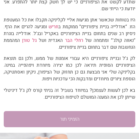
שתדע לקשט את הציפורניים כי יש לך חשק קצת יותר להתפרע. אני
יודעת כי הייתי שם.
היו בטוחות שכאשר אתן מגיעות אליי לקליניקה תקבלו את כל המעטפת
הזו. “אודלייה בניית ציפורניים” ממוקמת ב
חריש
ומגיעה להרים את הרף.
ניסיון רב שנים בתחום בניית הציפורניים באקריל ובג’ל. אודלייה בוגרת
“נאווה קולג'” ומתמחה של
רחלי הבר
האגדית ושל
גל טורן
המהממת
הנחשבות שם דבר בתחום בניית ציפורניים.
לק ג’ל ובניית ציפורניים היא עבורי אומנות של ממש, ולכן גם תוצאת
הציפורניים הסופית תיראה לכן כמו יצירה מיוחדת ויפהפייה במינה.
בקליניקה שלי אני מבצעת גם כן תחזוק של הציפורן, ניקיון ואסתטיקה,
הוספת ציורים מיוחדים ומדבקות הכי עדכניות ויפות.
בא לכן לעשות לעצמכן? במיוחד בשביל זה בניתי קורס לק ג’ל דיגיטלי
שייתן לכן את המענה המושלם לטיפוח הציפורניים.
הזמיני תור