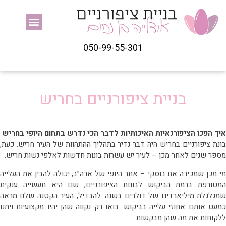
050-99-55-301
בניית ציפורניים בחריש
ך הפכו הציפורנאיות האיכותיות לדבר הכי נדרש בתחום היופי בחריש
נת ציפורניים בחריש היה דבר נדיר בתהליך ההתהוות של העיר חריש. כעת,
פר שנים לאחר מכן – לעיר יש עשרות בונות חדשות לאלפי נשות חריש.
 מכן שמכירה את בוסקי – אתר היופי של ארה”ב, יכולה להבין את העלייה
טורפת ברמת הביקוש לבונות הציפורניים, שם היא תעשייה ענקית
גלגלת מיליארדים של דולרים בשנה. להבדיל, העיר הקטנה שלנו מראה
עט אותם אחוזי עלייה בביקוש. בואו רק נקווה שהן יהיו מקצועיות ויתנו
קוחות את מה שהן מבקשות.